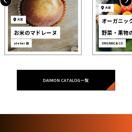
大宮
オーガニッ
大宮
お米のマドレーヌ
野菜・果物
atelier 紡
ORGANIC&CO
DAIMON CATALOG一覧