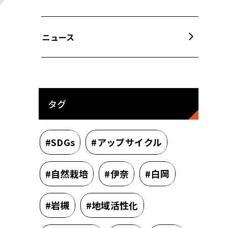
ニュース
タグ
#SDGs
#アップサイクル
#自然栽培
#伊奈
#白岡
#岩槻
#地域活性化