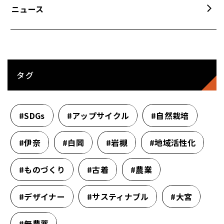
ニュース
タグ
#SDGs
#アップサイクル
#自然栽培
#伊奈
#白岡
#岩槻
#地域活性化
#ものづくり
#古着
#農業
#デザイナー
#サスティナブル
#大宮
#無農薬