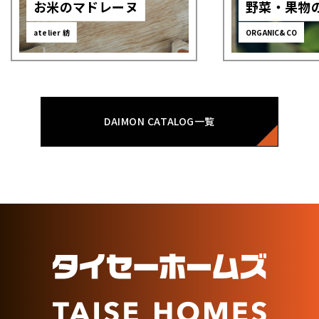
お米のマドレーヌ
野菜・果物
atelier 紡
ORGANIC&CO
DAIMON CATALOG一覧