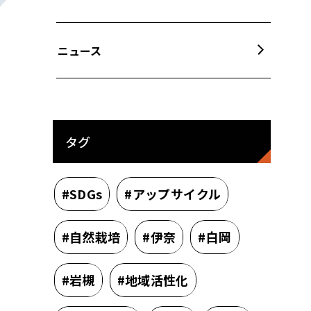
ニュース
タグ
#SDGs
#アップサイクル
#自然栽培
#伊奈
#白岡
#岩槻
#地域活性化