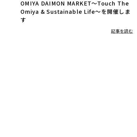
OMIYA DAIMON MARKET〜Touch The
Omiya & Sustainable Life〜を開催しま
す
記事を読む